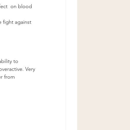
fect  on blood 
 fight against 
ility to 
veractive. Very 
er from 