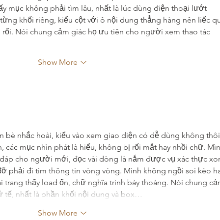
y mục không phải tìm lâu, nhất là lúc dùng điện thoại lướt 
từng khối riêng, kiểu cột với ô nội dung thẳng hàng nên liếc q
 rối. Nói chung cảm giác họ ưu tiên cho người xem thao tác 
Show More
ạn bè nhắc hoài, kiểu vào xem giao diện có dễ dùng không thôi
 các mục nhìn phát là hiểu, không bị rối mắt hay nhồi chữ. Mìn
i đáp cho người mới, đọc vài dòng là nắm được vụ xác thực xo
đỡ phải đi tìm thông tin vòng vòng. Mình không ngồi soi kèo ha
vài trang thấy load ổn, chữ nghĩa trình bày thoáng. Nói chung cả
 tử tế, nhất là phần khối nội dung và box…
Show More