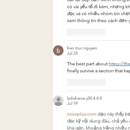
có vài yếu tố đi kèm, nhưng khi
đọc và có nhiều nhóm trò chơi 
xem thông tin theo cách đơn g
Like
Reply
bao truc nguyen
Jul 23
The best part about 
https://th
finally survive a section that k
Like
Reply
lydiaharve.y50.4.4.4
Jul 19
xosoplus.com
 dạo này thấy b
đọc kỹ nội dung đâu, chủ yếu 
khá gọn, khoảng trắng nhiều n