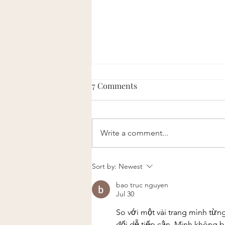
7 Comments
Write a comment...
Medicinal Mushroom Series:
Sort by:
Newest
Zhuling (Polyporus
bao truc nguyen
umbellatus)
Jul 30
So với một vài trang mình từn
đối dễ tiếp cận. Mình không b