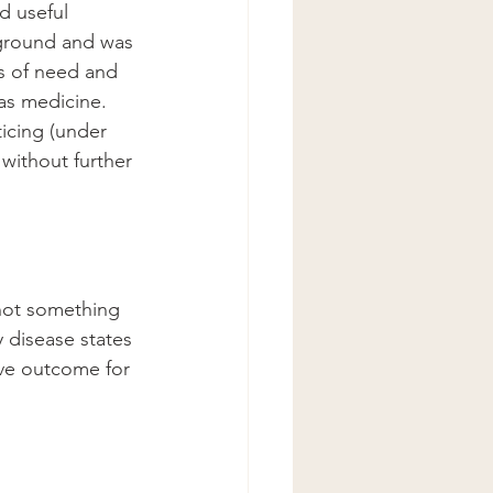
d useful 
ground and was 
s of need and  
as medicine. 
icing (under 
without further 
not something 
 disease states 
ive outcome for 