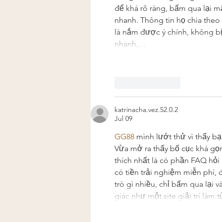
để khá rõ ràng, bấm qua lại mấ
nhanh. Thông tin họ chia theo 
là nắm được ý chính, không bị
nhanh,…
Like
Reply
katrinacha.vez.52.0.2
Jul 09
GG88
 mình lướt thử vì thấy b
Vừa mở ra thấy bố cục khá gọn,
thích nhất là có phần FAQ hỏ
có tiền trải nghiệm miễn phí, 
trò gì nhiều, chỉ bấm qua lại 
giác như một site giải trí làm