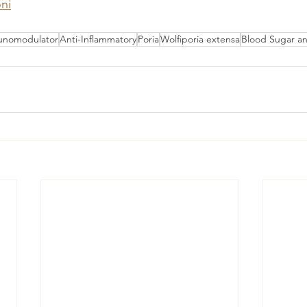
ni
nomodulator
Anti-Inflammatory
Poria
Wolfiporia extensa
Blood Sugar an