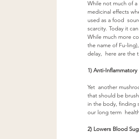
While not much of a 
medicinal effects w
used as a food  sour
scarcity. Today it ca
While much more comm
the name of Fu-ling)
delay,  here are the 
1) Anti-Inflammatory
Yet  another mushroo
that should be brush
in the body, finding 
our long term  healt
2) Lowers Blood Sug