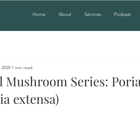
Home
About
Services
Podcast
, 2020
1 min read
l Mushroom Series: Pori
ia extensa)