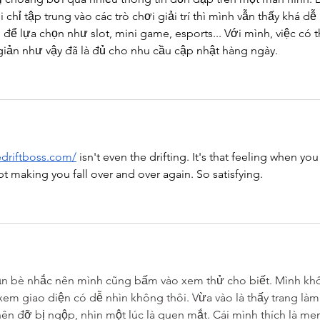
 chỉ tập trung vào các trò chơi giải trí thì mình vẫn thấy khá dễ 
để lựa chọn như slot, mini game, esports... Với mình, việc có t
iản như vậy đã là đủ cho nhu cầu cập nhật hàng ngày.
edriftboss.com/
 isn't even the drifting. It's that feeling when you
ept making you fall over and over again. So satisfying.
ạn bè nhắc nên mình cũng bấm vào xem thử cho biết. Mình kh
xem giao diện có dễ nhìn không thôi. Vừa vào là thấy trang làm
ên đỡ bị ngộp, nhìn một lúc là quen mắt. Cái mình thích là me