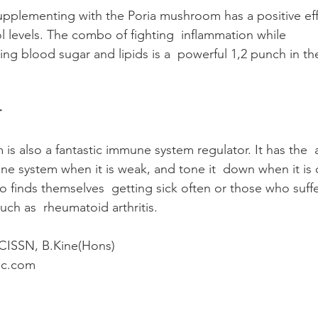
upplementing with the Poria mushroom has a positive ef
l levels. The combo of fighting  inflammation while 
ng blood sugar and lipids is a  powerful 1,2 punch in the
r
s also a fantastic immune system regulator. It has the  ab
e system when it is weak, and tone it  down when it is o
o finds themselves  getting sick often or those who suff
ch as  rheumatoid arthritis. 
CISSN, B.Kine(Hons)
ic.com