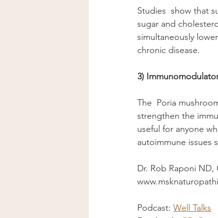
Studies  show that s
sugar and cholestero
simultaneously loweri
chronic disease. 
3) Immunomodulato
The  Poria mushroom i
strengthen the immun
useful for anyone wh
autoimmune issues su
Dr. Rob Raponi ND, 
www.msknaturopath
Podcast: 
Well Talks