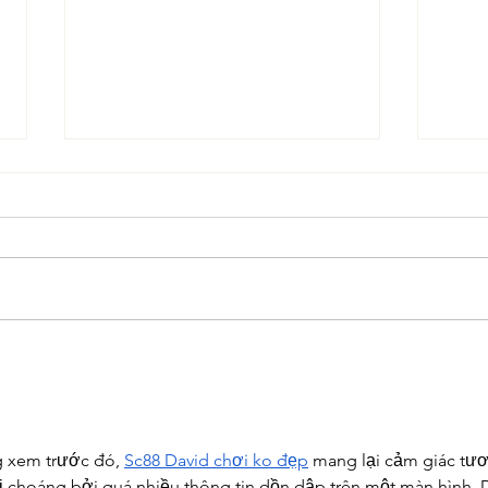
Medicinal Mushroom Series:
Medi
Willow Bracket (Phellinus
Whit
igniarius)
fuci
g xem trước đó, 
Sc88 David chơi ko đẹp
 mang lại cảm giác tư
ị choáng bởi quá nhiều thông tin dồn dập trên một màn hình. 